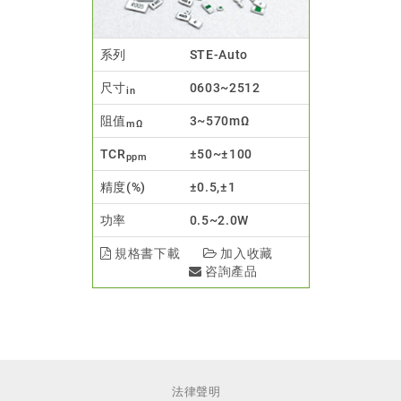
系列
STE-Auto
尺寸
0603~2512
in
阻值
3~570mΩ
mΩ
TCR
±50~±100
ppm
精度(%)
±0.5,±1
功率
0.5~2.0W
規格書下載
加入收藏
咨詢產品
法律聲明