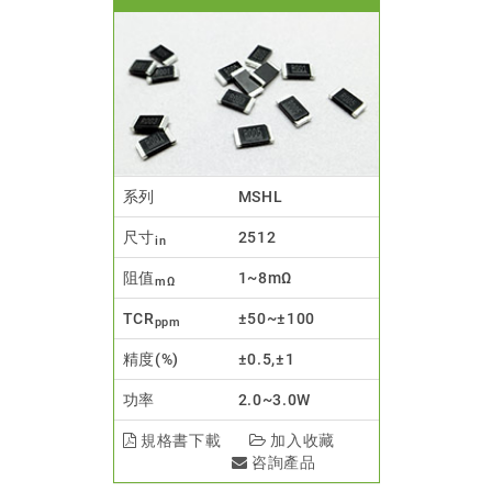
系列
MSHL
尺寸
2512
in
阻值
1~8mΩ
mΩ
TCR
±50~±100
ppm
精度(%)
±0.5,±1
功率
2.0~3.0W
規格書下載
加入收藏
咨詢產品