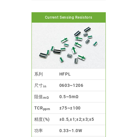
Current Sensing Resistors
系列
HFPL
尺寸
0603~1206
in
阻值
0.5~5mΩ
mΩ
TCR
±75~±100
ppm
精度(%)
±0.5,±1;±2;±3;±5
功率
0.33~1.0W