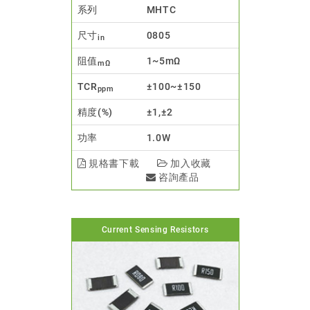
系列
MHTC
尺寸
0805
in
阻值
1~5mΩ
mΩ
TCR
±100~±150
ppm
精度(%)
±1,±2
功率
1.0W
規格書下載
加入收藏
咨詢產品
Current Sensing Resistors