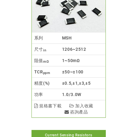
系列
MSH
尺寸
1206~2512
in
阻值
1~50mΩ
mΩ
TCR
±50~±100
ppm
精度(%)
±0.5,±1,±3,±5
功率
1.0/3.0W
規格書下載
加入收藏
咨詢產品
Current Sensing Resistors