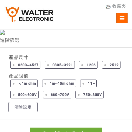
收藏夾
Toggl
navig
進階篩選
產品尺寸
0603~4527
0805~3921
1206
2512
產品阻值
＜1m ohm
1m~10m ohm
11~
500~600V
660~700V
750~800V
清除設定