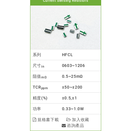
Current Sensing Resistors
系列
HFCL
尺寸
0603~1206
in
阻值
0.5~25mΩ
mΩ
TCR
±50~±200
ppm
精度(%)
±0.5,±1
功率
0.33~1.0W
規格書下載
加入收藏
咨詢產品