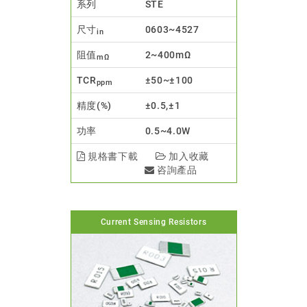
系列
STE
尺寸
0603~4527
in
阻值
2~400mΩ
mΩ
TCR
±50~±100
ppm
精度(%)
±0.5,±1
功率
0.5~4.0W
規格書下載
加入收藏
咨詢產品
Current Sensing Resistors