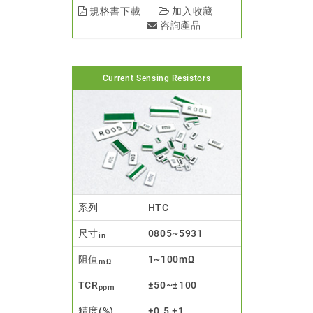
規格書下載
加入收藏
咨詢產品
Current Sensing Resistors
系列
HTC
尺寸
0805~5931
in
阻值
1~100mΩ
mΩ
TCR
±50~±100
ppm
精度(%)
±0.5,±1