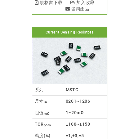
規格書下載
加入收藏
咨詢產品
Current Sensing Resistors
系列
MSTC
尺寸
0201~1206
in
阻值
1~20mΩ
mΩ
TCR
±100~±150
ppm
精度(%)
±1,±3,±5