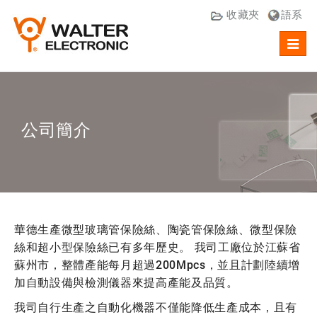
收藏夾
語系
Toggl
navig
公司簡介
華德生產微型玻璃管保險絲、陶瓷管保險絲、微型保險
絲和超小型保險絲已有多年歷史。 我司工廠位於江蘇省
蘇州市，整體產能每月超過200Mpcs，並且計劃陸續增
加自動設備與檢測儀器來提高產能及品質。
我司自行生產之自動化機器不僅能降低生產成本，且有